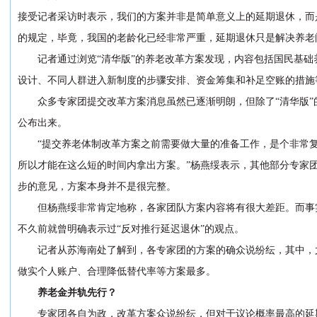
接受记者采访时表示，我们的方案并非是简单意义上的延期退休，而
的规定，毕竟，我国的老龄化已经非常严重，延期退休只是解决养老
记者通过浏览“清华版”的养老改革方案发现，内容包括国民基
设计、不同人群进入新制度的步骤安排、资金筹集和补足空账的措施
众多专家团提交改革方案消息虽然已逐渐明朗，但除了“清华版
公布出来。
“提交养老体制改革方案之前需要做大量的准备工作，是个非常
所以才能在这么短的时间内拿出方案。”杨燕绥表示，其他部分专家
步的意见，方案本身并不是很完整。
但杨燕绥非常肯定地称，各家团队方案内容将有很大差距。而事
不久前就曾明确表示过“反对推行延迟退休”的观点。
记者从苏海南处了解到，各专家团的方案的确众说纷纭，其中，
做实个人账户、合理降低替代率等方案最多。
养老金并轨先行？
专家团各自为政，改革方案众说纷纭，但对于议论概率最高的延