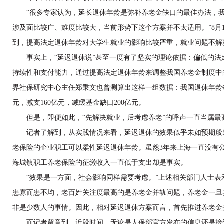
“很多专家认为，延长退休年龄是弥补养老金缺口的最佳办法，
涉及面比较广、难度比较大，当前形势下这个方案并不太适用。”8月
到，提高法定退休年龄对大学生就业的影响比较严重，就业问题不解
事实上，“延迟退休说”甚至一度有了坚实的理论依据：偏低的
持续性和支付能力，通过提高法定退休年龄来调整我国养老金制度中
界社保研究中心主任郑秉文也曾测算出这样一组数据：我国退休年龄
元，减支160亿元，减缓基金缺口200亿元。
但是，即便如此，“先解决就业，后考虑养老”的呼声一直当属最
记者了解到，从实践情况来看，延迟退休的效果似乎未如预期般乐观
老保险的企业职工可以柔性延迟退休年龄。虽然3年来上海一直没有
海城镇职工养老保险的征缴收入一直低于支出却是事实。
“效果是一方面，社会影响同样需要考虑。”上述相关部门人士
患寡而患不均，老百姓关注度最高的是养老金并轨问题，养老金一旦
非是少数人的事情。因此，相对延迟退休方案而言，首先推进养老金
而记者留意到，近段时间，无论是人保部官方发布的信息还是接