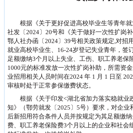
根据《
关于更好促进高校毕业生等青年就
社
发
〔
202
4
〕
20
号
和《关于做好一次性扩岗补
鄂人社
办函
〔
202
4
〕
39
号相关政策规定
,
对招
就业高校毕业生、
16-24岁登记失业青年，
足额缴纳3个月以上失业、工伤、职工养老保
1000元的标准发放一次性扩岗补助，所需资
业招用相关人员时间在
2024
年
1
月
1
日至
20
审核时处于正常参保缴费状态。
根据《关于印发
<湖北省加力落实稳就业
知》（鄂劳就发〔2025〕5号）要求，对企业和
后新招用符合条件人员并按规定为其足额缴纳
费、职工养老保险费3个月以上的企业和社会组织