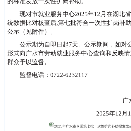
的标准发放一次性扩岗补助。
现对市就业服务中心
20
25
年
12月在湖北
统数据比对
核查后
,第七批
符合一次性扩岗补
公示（见附件）。
公示期为自即日起
7天。公示期间，如对
形式向
广水
市劳动就业
服务中心
查询和反映情
群众予以监督。
监督电话：
0722-
6232117
广
2025
年
12
月
2025年广水市享受第七批一次性扩岗补助拟发放公示