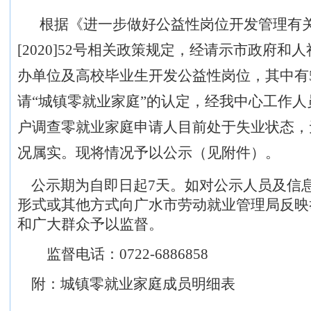
根据
《
进一步做好公益性岗位开发管理有
[2020]52号相关政策规定，
经请示市政府和人
办单位及高校毕业生开发公益性岗位
，
其中有
请“城镇零就业家庭”的认定，
经我中心工作人
户调查零就业家庭申请人目前处于失业状态，
况属实。
现将情况
予以公示
（
见附件
）。
公示期为自即日起
7
天。如对公示人员及信
形式或其他方式向广水市劳动就业管理局反映
和广大群众予以监督。
监督电话：
0722-
6886858
附：
城镇零就业家庭成员明细表