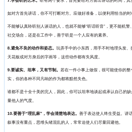
7.学会听的艺术。
听有两个要求，首先要给对方留出讲话的时间，其次
如对方首先讲话，你不可打断对方。应做好准备，以便利用恰当的时
不能够认真聆听别人谈话的人，也就不能够“听话听音”，更不能机警
社交场合，还是在工作中，善于听是一个人应有的素养。
8.避免不良的动作和姿态。
玩弄手中的小东西，用手不时地理头发、
天花板或对方身后的字画等，这些动作都有失风度。
9.要诚实、坦率，又有节制。
若在一件小事上做假，很可能使你的整
实，你的各种不同凡响的作为都将黯然失色。
谁都不是十全十美的完人，因此，你可以坦率地谈起或承认自己的缺
量他人的气度。
10.要善于“理乱麻”，学会清楚地表达。
善于表达使人终生受益。讲
叙事没有重点，思维头绪混乱的人，常常迫使人们尽量回避他。