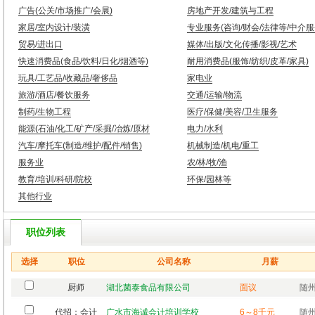
广告(公关/市场推广/会展)
房地产开发/建筑与工程
家居/室内设计/装潢
专业服务(咨询/财会/法律等/中介服
贸易/进出口
媒体/出版/文化传播/影视/艺术
快速消费品(食品/饮料/日化/烟酒等)
耐用消费品(服饰/纺织/皮革/家具)
玩具/工艺品/收藏品/奢侈品
家电业
旅游/酒店/餐饮服务
交通/运输/物流
制药/生物工程
医疗/保健/美容/卫生服务
能源(石油/化工/矿产/采掘/冶炼/原材
电力/水利
汽车/摩托车(制造/维护/配件/销售)
机械制造/机电/重工
服务业
农/林/牧/渔
教育/培训/科研/院校
环保/园林等
其他行业
职位列表
选择
职位
公司名称
月薪
厨师
湖北菌泰食品有限公司
面议
随州
代招：会计
广水市海诚会计培训学校
6～8千元
随州