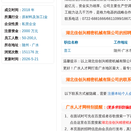
超亿元，资金实力雄厚。公司主要生产空调
成立时间
：
2018 年
工能力达几千万件，是格力电器的战略合
所属行业
：
原材料及加工(金
联系电话：0722-6881666/6611099/1867
企业性质
：
私营企业
注册资金
：
2000 万元
湖北佳创兴精密机械有限公司的招
员工人数
：
50-200人
职位名称
工作地址
所在地址
：
随州 - 广水
普工
随州-广水
浏览次数
：
151176 次
更新时间
：
2026-5-21
温馨提示：以上湖北佳创兴精密机械有限公
更好！
广水人才网
打造广水地区最大，最专
湖北佳创兴精密机械有限公司的联
以下联系方式被隐藏，需要
注册本站个人
广水人才网
特别提醒：
(更多求职防骗
1、在面试时可先在百度或者谷歌搜索一下
点击这里在百度搜索
湖北佳创兴精密机
2、本页面的招聘信息由会员自行发布，真