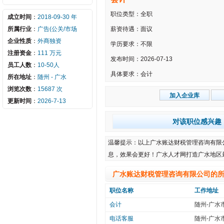
职位类型：全职
成立时间
：
2018-09-30 年
所属行业
：
广告(公关/市场
薪资待遇：面议
企业性质
：
外商独资
学历要求：不限
注册资金
：
111 万元
发布时间：2026-07-13
员工人数
：
10-50人
具体要求：会计
所在地址
：
随州 - 广水
浏览次数
：
15687 次
更新时间
：
2026-7-13
对该职位感兴趣
温馨提示：以上广水账达财税管理咨询有限
息，效果会更好！
广水人才网
打造广水地区
广水账达财税管理咨询有限公司的
职位名称
工作地址
会计
随州-广水
电话客服
随州-广水