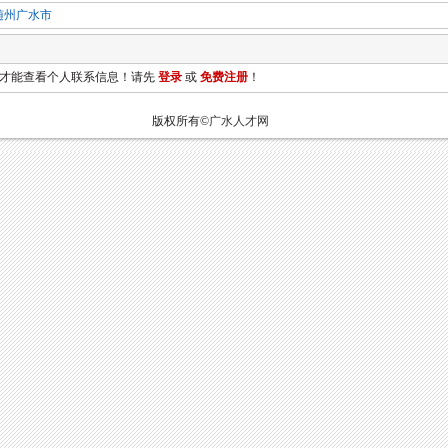
随州广水市
员才能查看个人联系信息！请先
登录
或
免费注册
！
版权所有©
广水人才网