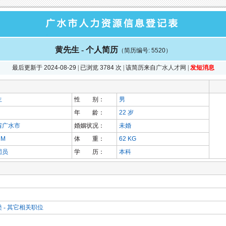
黄先生 - 个人简历
（简历编号: 5520）
最后更新于
2024-08-29
| 已浏览
3784
次 | 该简历来自
广水人才网
|
发短消息
生
性 别：
男
年 龄：
22
岁
省广水市
婚姻状况：
未婚
CM
体 重：
62 KG
团员
学 历：
本科
 - 其它相关职位