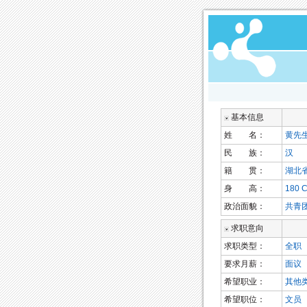
基本信息
姓 名：
黄先
民 族：
汉
籍 贯：
湖北
身 高：
180 
政治面貌：
共青
求职意向
求职类型：
全职
要求月薪：
面议
希望职业：
其他类
希望职位：
文员